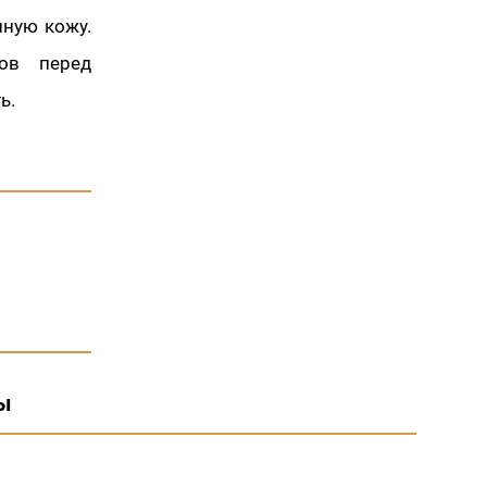
нную кожу.
тов перед
ь.
ы