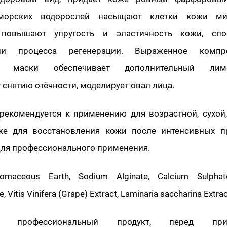
морских водорослей насыщают клетки кожи ми
 повышают упругость и эластичность кожи, спо
ии процесса регенерации. Выраженное компре
ие маски обеспечивает дополнительный лимф
 снятию отёчности, моделирует овал лица.
 рекомендуется к применению для возрастной, сухой
же для восстановления кожи после интенсивных п
Для профессионального применения.
tomaceous Earth, Sodium Alginate, Calcium Sulpha
 Vitis Vinifera (Grape) Extract, Laminaria saccharina Extra
е: профессиональный продукт, перед при