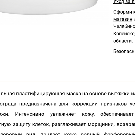
Уход за л
Оформите
магазин
и
Челябинс
Копейске,
области.
Безопасн
льная пластифицирующая маска на основе вытяжки и
ограда предназначена для коррекции признаков ус
ожи. Интенсивно увлажняет кожу, обеспечива
тную защиту клеток, разглаживает морщинки, возвр
доровый вид, придаёт коже ровный фарфоровый