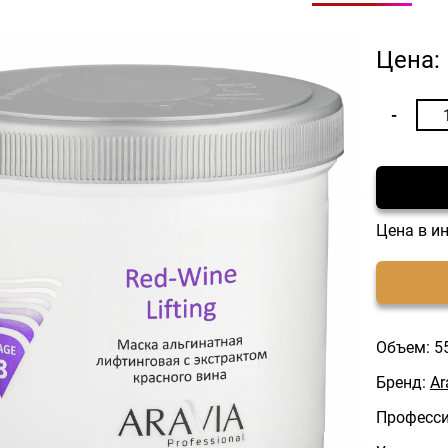
Цена:
Цена в и
Объем: 5
Бренд:
Ar
Професси