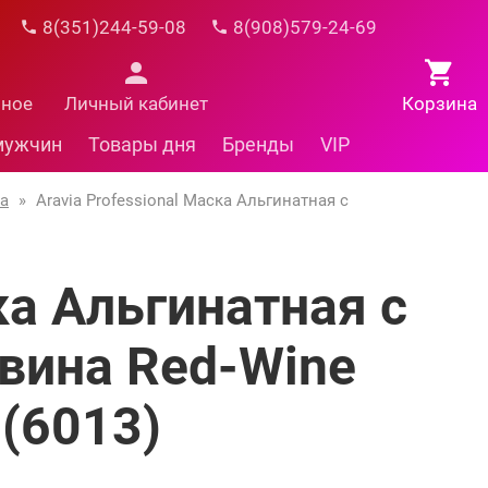
8(351)244-59-08
8(908)579-24-69
нное
Личный кабинет
Корзина
мужчин
Товары дня
Бренды
VIP
ia
»
Aravia Professional Маска Альгинатная с
ка Альгинатная с
 вина Red-Wine
 (6013)