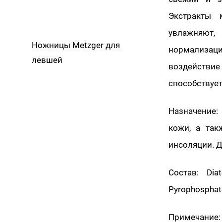
Экстракты 
увлажняют,
Ножницы Metzger для
нормализац
левшей
воздейств
способствует
Назначение:
кожи, а так
инсоляции. 
Состав: Dia
Pyrophosphate,
Примечани