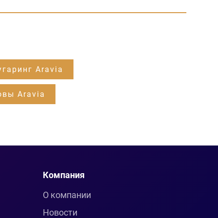
гаринг Aravia
овы Aravia
Компания
О компании
Новости