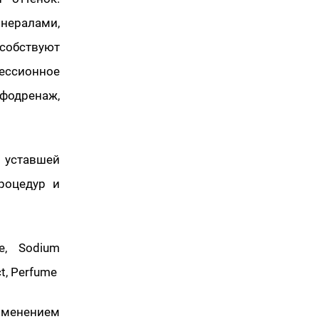
нералами,
собствуют
ссионное
одренаж,
, уставшей
роцедур и
te, Sodium
ct, Perfume
менением