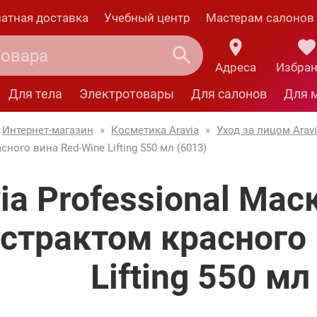
атная доставка
Учебный центр
Мастерам салонов
Адреса
Избра
Для тела
Электротовары
Для салонов
Для 
Интернет-магазин
»
Косметика Aravia
»
Уход за лицом Arav
сного вина Red-Wine Lifting 550 мл (6013)
ia Professional Мас
страктом красного
Lifting 550 мл