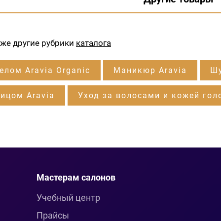
кже другие рубрики
каталога
елом Aravia Organic
Маникюр Aravia
Шу
лицом Aravia
Уход за волосами и кожей гол
Мастерам салонов
Учебный центр
Прайсы