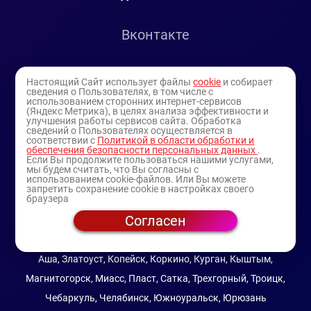
Вконтакте
Telegram
Настоящий Сайт использует файлы
cookie
и собирает
сведения о Пользователях, в том числе с
использованием сторонних интернет-сервисов
Youtube
(Яндекс Метрика), в целях анализа эффективности и
улучшения работы сервисов сайта. Обработка
сведений о Пользователях осуществляется в
соответствии с
Политикой в области обработки и
обеспечения безопасности персональных данных
.
Если Вы продолжите пользоваться нашими услугами,
мы будем считать, что Вы согласны с
использованием cookie-файлов. Или Вы можете
запретить сохранение cookie в настройках своего
браузера
Согласен
© 1994-2025
— торговая витрина ИП Булатов В.А.
(профессиональная косметика)
Аша, Златоуст, Копейск, Коркино, Курган, Кыштым,
Магнитогорск, Миасс, Пласт, Сатка, Трехгорный, Троицк,
Чебаркуль, Челябинск, Южноуральск, Юрюзань