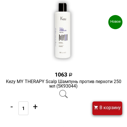
Новое
1063
a
Kezy MY THERAPY Scalp Шампунь против перхоти 250
мл (5К93044)
-
+
В корзину