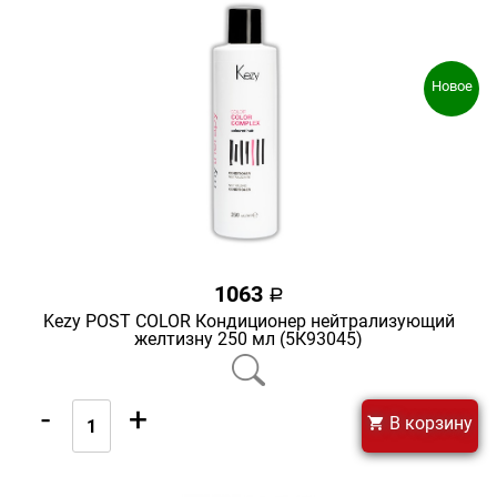
Новое
1063
a
Kezy POST COLOR Кондиционер нейтрализующий
желтизну 250 мл (5К93045)
-
+
В корзину