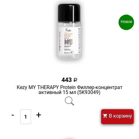
Новое
443
a
Kezy MY THERAPY Protein Филлер-концентрат
активный 15 мл (5К93049)
-
+
В корзину