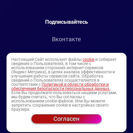
Подписывайтесь
Вконтакте
Telegram
Настоящий Сайт использует файлы
cookie
и собирает
сведения о Пользователях, в том числе с
использованием сторонних интернет-сервисов
Youtube
(Яндекс Метрика), в целях анализа эффективности и
улучшения работы сервисов сайта. Обработка
сведений о Пользователях осуществляется в
соответствии с
Политикой в области обработки и
обеспечения безопасности персональных данных
.
Если Вы продолжите пользоваться нашими услугами,
мы будем считать, что Вы согласны с
использованием cookie-файлов. Или Вы можете
запретить сохранение cookie в настройках своего
браузера
Согласен
© 1994-2025
— торговая витрина ИП Булатов В.А.
(профессиональная косметика)