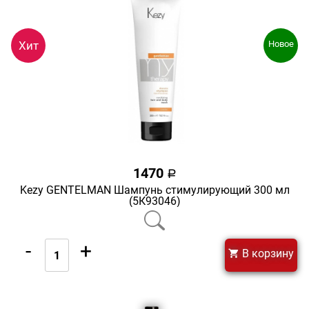
Хит
Новое
1470
a
Kezy GENTELMAN Шампунь стимулирующий 300 мл
(5К93046)
-
+
В корзину