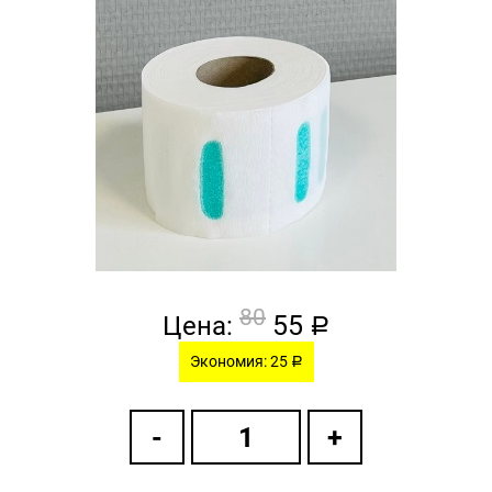
80
55
Цена:
a
Экономия: 25
a