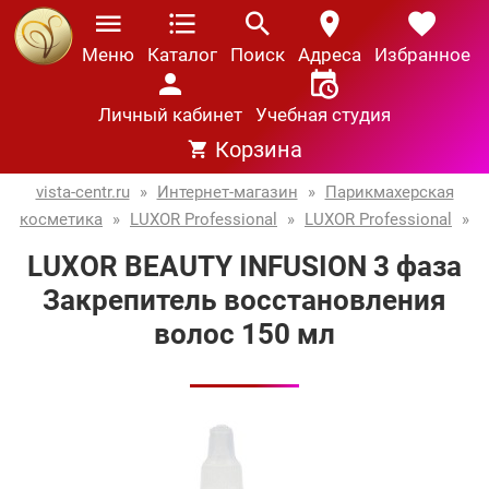
Меню
Каталог
Поиск
Адреса
Избранное
Личный кабинет
Учебная студия
Корзина
vista-centr.ru
»
Интернет-магазин
»
Парикмахерская
косметика
»
LUXOR Professional
»
LUXOR Professional
»
LUXOR BEAUTY INFUSION 3 фаза
Закрепитель восстановления
волос 150 мл