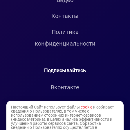
Видео
Контакты
Политика
конфиденциальности
Подписывайтесь
Вконтакте
Telegram
Настоящий Сайт использует файлы
cookie
и собирает
сведения о Пользователях, в том числе с
использованием сторонних интернет-сервисов
Youtube
(Яндекс Метрика), в целях анализа эффективности и
улучшения работы сервисов сайта. Обработка
сведений о Пользователях осуществляется в