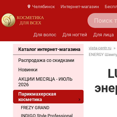
Челябинск
Интернет-магазин
Беспл
КОСМЕТИКА
ДЛЯ ВСЕХ
Для волос
Для ногтей
Для лица
vista-centr.ru
»
Каталог интернет-магазина
ENERGY Шампун
Распродажа со скидками
L
Новинки
АКЦИИ МЕСЯЦА - ИЮЛЬ
эне
2026
Парикмахерская
косметика
FREZY GRAND
INDIGO Style Professional