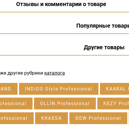
Отзывы и комментарии о товаре
Популярные товар
Другие товары
кже другие рубрики
каталога
RAND
INDIGO Style Professional
KAARAL P
ofessional
OLLIN Professional
KEZY Prof
ofessional
KRASSA
DEW Professional