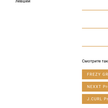
левшей
Смотрите та
FREZY G
NEXXT Pr
J.CURL Pr