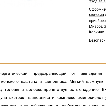
Уход за 
Оформите
магазин
и
приобрес
Миассе, З
Коркино.
Безопасн
нергетический предохраняющий от выпадения
 конского каштана и шиповника. Мягкий шампунь 
у головы и волосы, препятствуя их выпадению. В
уня экстракт шиповника и комплекс аминокислот 
мулируют кровообращение и пробуждение «спящих 