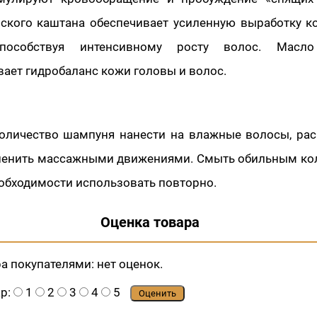
нского каштана обеспечивает усиленную выработку к
способствуя интенсивному росту волос. Масл
ает гидробаланс кожи головы и волос.
оличество шампуня нанести на влажные волосы, рас
спенить массажными движениями. Смыть обильным ко
обходимости использовать повторно.
Оценка товара
ра покупателями:
нет оценок.
ар:
1
2
3
4
5
Оценить