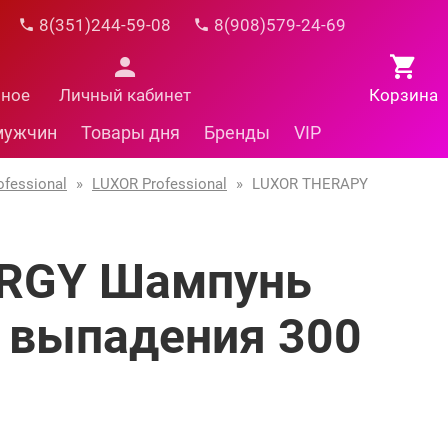
8(351)244-59-08
8(908)579-24-69
нное
Личный кабинет
Корзина
мужчин
Товары дня
Бренды
VIP
fessional
»
LUXOR Professional
»
LUXOR THERAPY
RGY Шампунь
в выпадения 300