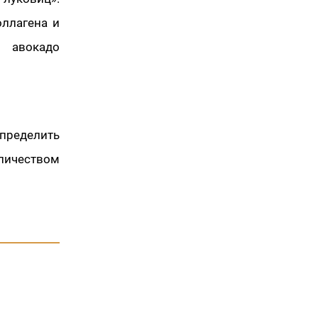
оллагена и
о авокадо
пределить
личеством