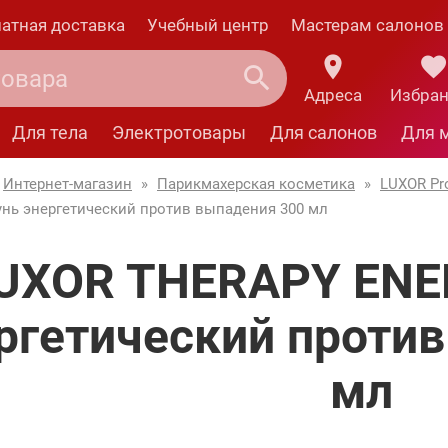
атная доставка
Учебный центр
Мастерам салонов
Адреса
Избра
Для тела
Электротовары
Для салонов
Для 
Интернет-магазин
»
Парикмахерская косметика
»
LUXOR Pro
ь энергетический против выпадения 300 мл
UXOR THERAPY ENE
ргетический проти
мл