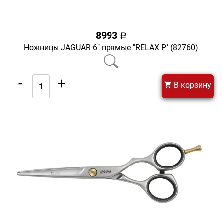
8993
a
Ножницы JAGUAR 6" прямые "RELAX Р" (82760)
-
+
В корзину