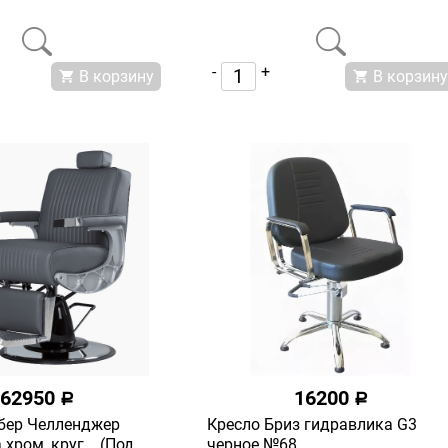
-
+
В корзину
В корзину
62950
16200
a
a
бер Челленджер
Кресло Бриз гидравлика G3
хром, круг... (Под
черное №68