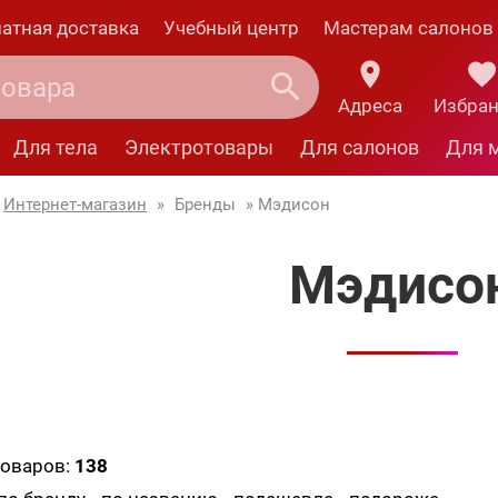
атная доставка
Учебный центр
Мастерам салонов
Адреса
Избра
Для тела
Электротовары
Для салонов
Для 
Интернет-магазин
»
Бренды
» Мэдисон
Мэдисо
товаров:
138