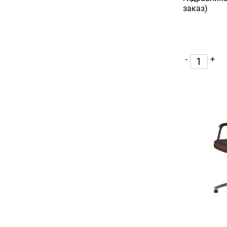
заказ)
-
+