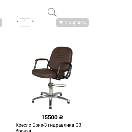
-
+
В корзину
15500
a
Кресло Бриз-3 гидравлика G3 ,
бронза