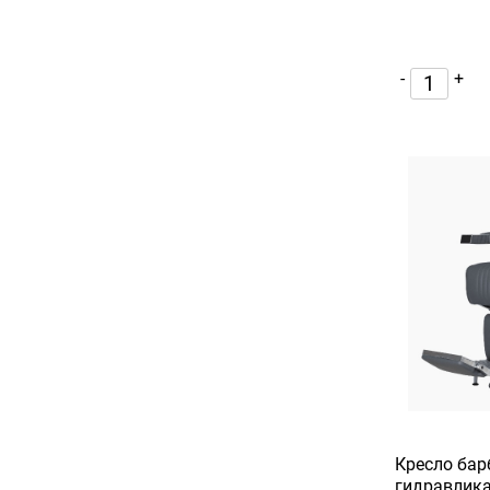
-
+
Кресло бар
гидравлика 