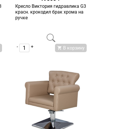
3
Кресло Виктория гидравлика G3
красн. крокодил брак хрома на
ручке
-
+
В корзину