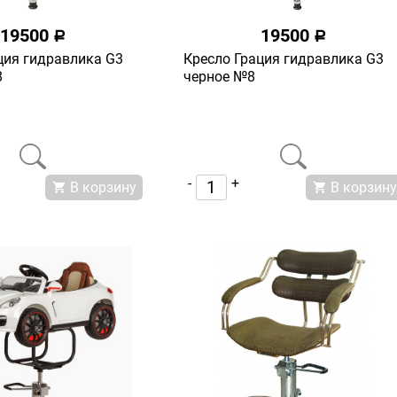
19500
19500
a
a
ция гидравлика G3
Кресло Грация гидравлика G3
8
черное №8
-
+
В корзину
В корзину