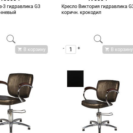
з-3 гидравлика G3
Кресло Виктория гидравлика G
ичневый
коричн. крокодил
-
+
В корзину
В корзину