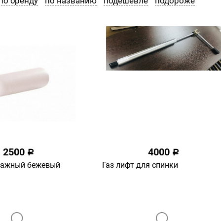
по бренду
по названию
подешевле
подороже
2500
4000
a
a
сажный бежевый
Газ лифт для спинки