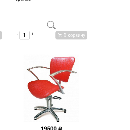
-
+
В корзину
19500
a