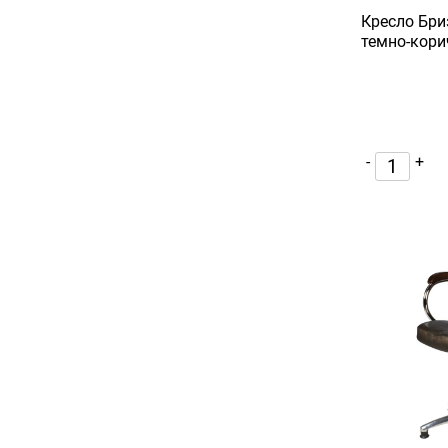
Кресло Бри
темно-кор
-
+