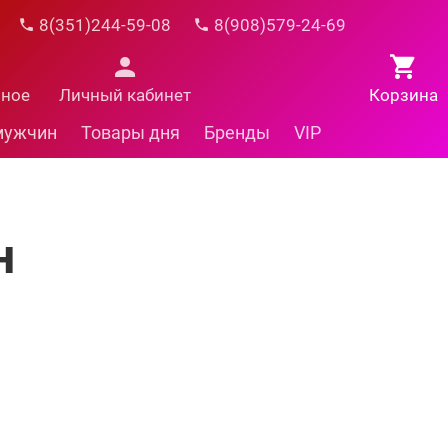
8(351)244-59-08
8(908)579-24-69
нное
Личный кабинет
Корзина
мужчин
Товары дня
Бренды
VIP
н