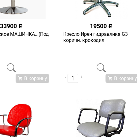
33900
19500
a
a
ское МАШИНКА...(Под
Кресло Ирен гидравлика G3
коричн. крокодил
-
+
В корзину
В корзину