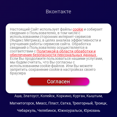
Вконтакте
Telegram
Настоящий Сайт использует файлы
cookie
и собирает
сведения о Пользователях, в том числе с
использованием сторонних интернет-сервисов
Youtube
(Яндекс Метрика), в целях анализа эффективности и
улучшения работы сервисов сайта. Обработка
сведений о Пользователях осуществляется в
соответствии с
Политикой в области обработки и
обеспечения безопасности персональных данных
.
Если Вы продолжите пользоваться нашими услугами,
мы будем считать, что Вы согласны с
использованием cookie-файлов. Или Вы можете
запретить сохранение cookie в настройках своего
браузера
Согласен
© 1994-2025
— торговая витрина ИП Булатов В.А.
(профессиональная косметика)
Аша, Златоуст, Копейск, Коркино, Курган, Кыштым,
Магнитогорск, Миасс, Пласт, Сатка, Трехгорный, Троицк,
Чебаркуль, Челябинск, Южноуральск, Юрюзань