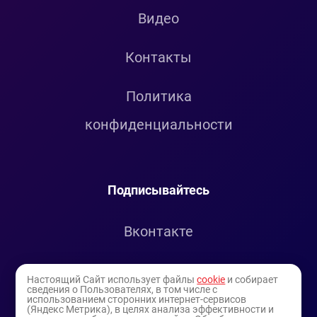
Видео
Контакты
Политика
конфиденциальности
Подписывайтесь
Вконтакте
Telegram
Настоящий Сайт использует файлы
cookie
и собирает
сведения о Пользователях, в том числе с
использованием сторонних интернет-сервисов
Youtube
(Яндекс Метрика), в целях анализа эффективности и