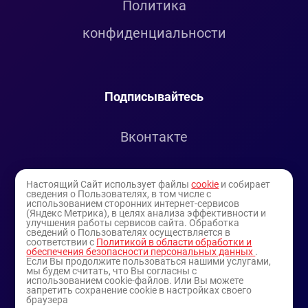
Политика
конфиденциальности
Подписывайтесь
Вконтакте
Telegram
Настоящий Сайт использует файлы
cookie
и собирает
сведения о Пользователях, в том числе с
использованием сторонних интернет-сервисов
Youtube
(Яндекс Метрика), в целях анализа эффективности и
улучшения работы сервисов сайта. Обработка
сведений о Пользователях осуществляется в
соответствии с
Политикой в области обработки и
обеспечения безопасности персональных данных
.
Если Вы продолжите пользоваться нашими услугами,
мы будем считать, что Вы согласны с
использованием cookie-файлов. Или Вы можете
запретить сохранение cookie в настройках своего
браузера