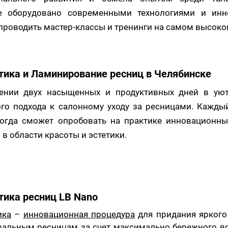
е оборудовано современными технологиями и инн
проводить мастер-классы и тренинги на самом высоко
тика и Ламинирование ресниц в Челябинске
ении двух насыщенных и продуктивных дней в уют
го подхода к салонному уходу за ресницами. Кажды
когда сможет опробовать на практике инновационны
 в области красоты и эстетики.
тика ресниц LB Nano
ика
–
инновационная процедура
для придания яркого
ральным ресницам за счет максимально бережного во