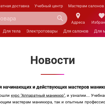
атная доставка
Учебный центр
Мастерам салонов
Адреса
Избра
Для тела
Электротовары
Для салонов
Для 
Новости
я начинающих и действующих мастеров мани
рошли
курс "Аппаратный маникюр"
, и узналии.... Учеб
ающим мастерам маникюра, так и опытным профессио