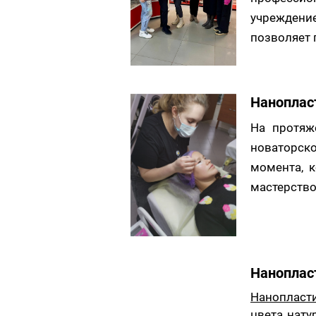
учреждени
позволяет 
Наноплас
На протяж
новаторско
момента, 
мастерство
Наноплас
Нанопласт
цвета нату