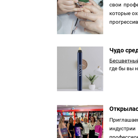
свои проф
которые ох
прогрессив
Чудо сре
Бесцветны
где бы вы 
Открылас
Приглашаем
индустрии
профессио