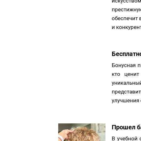
искусством
престижную
обеспечит 
и конкурен
Бесплатн
Бонусная п
кто ценит
уникальный
представи
улучшения 
Прошел б
В учебной 