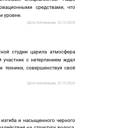
овационными средствами, что
м уровне.
Дата публикации: 25.10.2024
ной студии царила атмосфера
й участник с нетерпением ждал
е техники, совершенствуя своё
Дата публикации: 25.10.2024
 изгиба и насыщенного черного
здействия на структуру волоса.