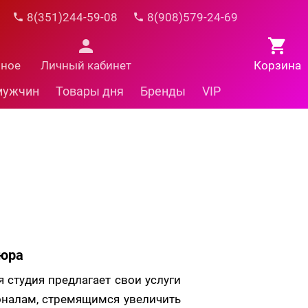
8(351)244-59-08
8(908)579-24-69
нное
Личный кабинет
Корзина
мужчин
Товары дня
Бренды
VIP
кюра
ная студия предлагает свои услуги
налам, стремящимся увеличить