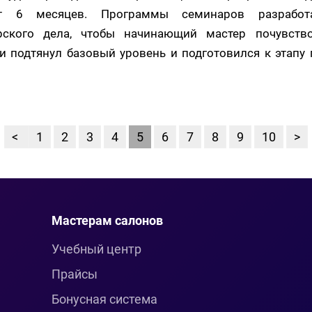
т 6 месяцев. Программы семинаров разработ
рского дела, чтобы начинающий мастер почувство
и подтянул базовый уровень и подготовился к этап
<
1
2
3
4
5
6
7
8
9
10
>
Мастерам салонов
Учебный центр
Прайсы
Бонусная система