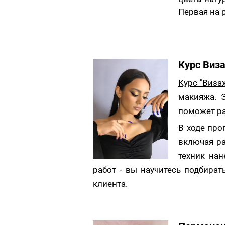
Первая на 
Курс Виз
Курс "Визаж
макияжа. 
поможет ра
В ходе про
включая ра
техник на
работ - вы научитесь подбира
клиента.