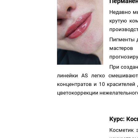
Перманен
Недавно м
крутую к
производст
Пигменты д
мастеров 
прогнозиру
При создан
линейки AS легко смешиваютс
концентратов и 10 красителей 
цветокоррекции нежелательного
Курс: Кос
Косметик э