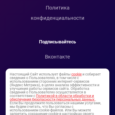
Политика
конфиденциальности
Подписывайтесь
Вконтакте
Telegram
Настоящий Сайт использует файлы
cookie
и собирает
сведения о Пользователях, в том числе с
использованием сторонних интернет-сервисов
Youtube
(Яндекс Метрика), в целях анализа эффективности и
улучшения работы сервисов сайта. Обработка
сведений о Пользователях осуществляется в
соответствии с
Политикой в области обработки и
обеспечения безопасности персональных данных
.
Если Вы продолжите пользоваться нашими услугами,
мы будем считать, что Вы согласны с
использованием cookie-файлов. Или Вы можете
запретить сохранение cookie в настройках своего