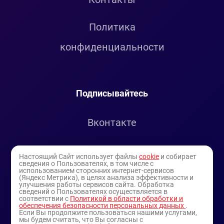
Политика
конфиденциальности
Подписывайтесь
Вконтакте
Telegram
Настоящий Сайт использует файлы
cookie
и собирает
сведения о Пользователях, в том числе с
использованием сторонних интернет-сервисов
Youtube
(Яндекс Метрика), в целях анализа эффективности и
улучшения работы сервисов сайта. Обработка
сведений о Пользователях осуществляется в
соответствии с
Политикой в области обработки и
обеспечения безопасности персональных данных
.
Если Вы продолжите пользоваться нашими услугами,
мы будем считать, что Вы согласны с