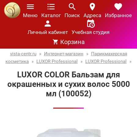
Меню
Каталог
Поиск
Адреса
Избранное
Личный кабинет
Учебная студия
Корзина
vista-centr.ru
»
Интернет-магазин
»
Парикмахерская
косметика
»
LUXOR Professional
»
LUXOR Professional
»
LUXOR COLOR Бальзам для
окрашенных и сухих волос 5000
мл (100052)