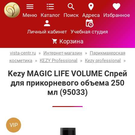
Меню
Каталог
Поиск
Адреса
Избранное
Личный кабинет
Учебная студия
Корзина
vista-centr.ru
»
Интернет-магазин
»
Парикмахерская
косметика
»
KEZY Professional
»
Kezy professional
»
Kezy MAGIC LIFE VOLUME Спрей
для прикорневого объема 250
мл (95033)
VIP