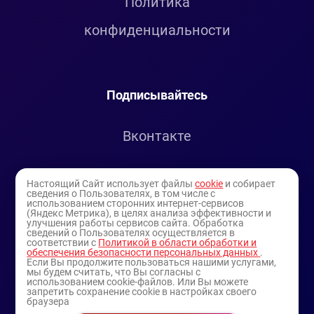
Политика
конфиденциальности
Подписывайтесь
Вконтакте
Telegram
Настоящий Сайт использует файлы
cookie
и собирает
сведения о Пользователях, в том числе с
использованием сторонних интернет-сервисов
Youtube
(Яндекс Метрика), в целях анализа эффективности и
улучшения работы сервисов сайта. Обработка
сведений о Пользователях осуществляется в
соответствии с
Политикой в области обработки и
обеспечения безопасности персональных данных
.
Если Вы продолжите пользоваться нашими услугами,
мы будем считать, что Вы согласны с
использованием cookie-файлов. Или Вы можете
запретить сохранение cookie в настройках своего
браузера